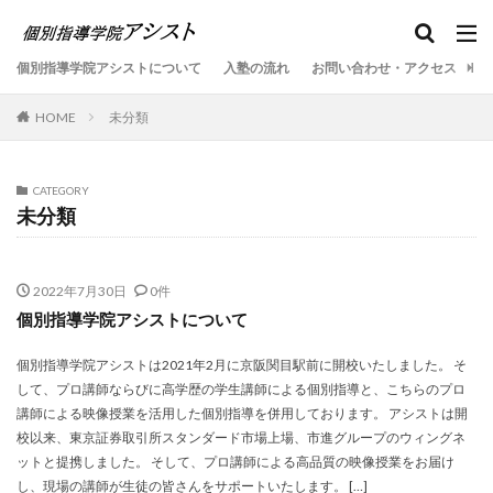
個別指導学院アシストについて
入塾の流れ
お問い合わせ・アクセス
自
HOME
未分類
CATEGORY
未分類
2022年7月30日
0件
個別指導学院アシストについて
個別指導学院アシストは2021年2月に京阪関目駅前に開校いたしました。 そ
して、プロ講師ならびに高学歴の学生講師による個別指導と、こちらのプロ
講師による映像授業を活用した個別指導を併用しております。 アシストは開
校以来、東京証券取引所スタンダード市場上場、市進グループのウィングネ
ットと提携しました。 そして、プロ講師による高品質の映像授業をお届け
し、現場の講師が生徒の皆さんをサポートいたします。 […]